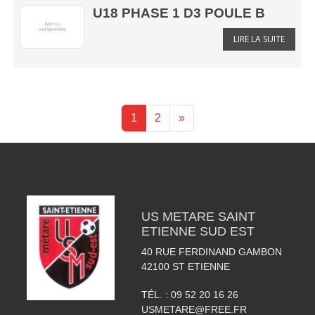
U18 PHASE 1 D3 POULE B
LIRE LA SUITE
1
2
»
US METARE SAINT
ETIENNE SUD EST
40 RUE FERDINAND GAMBON
42100
ST ETIENNE
TÉL. :
09 52 20 16 26
USMETARE@FREE.FR